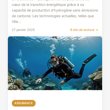
cœur de la transition énergétique grâce à sa
capacité de production d'hydrogène sans émissions
de carbone. Les technologies actuelles, telles que
l'éle...
27 janvier 2025
6 min de lecture →
ASSURANCE