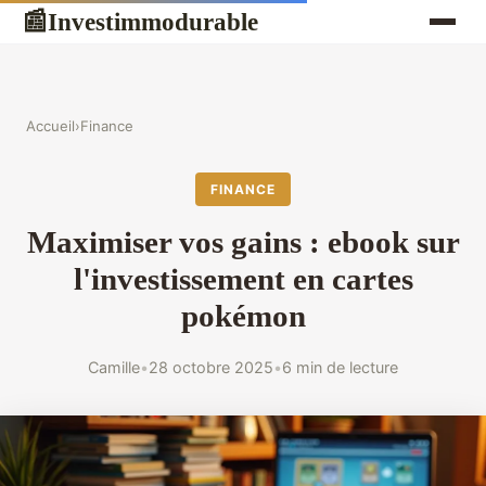
Investimmodurable
📰
Accueil
›
Finance
FINANCE
Maximiser vos gains : ebook sur
l'investissement en cartes
pokémon
Camille
•
28 octobre 2025
•
6 min de lecture