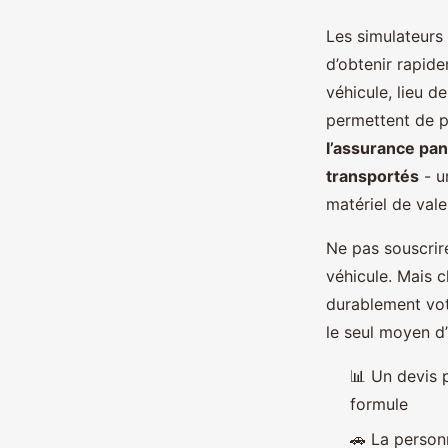
Les simulateurs
d’obtenir rapide
véhicule, lieu 
permettent de p
l’assurance pa
transportés
- u
matériel de vale
Ne pas souscri
véhicule. Mais c
durablement vot
le seul moyen d’
📊 Un devis 
formule
🚗 La person