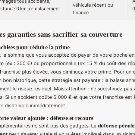
mages tous accidents,
A
véhicule récent ou
istance 0 km, remplacement
0
financé
es garanties sans sacrifier sa couverture
nchises pour réduire la prime
 la somme que vous acceptez de payer de votre poche en c
ixe (ex : 300 €) ou proportionnelle (ex : 5 % du coût des rép
 franchise plus élevée, vous diminuez votre prime. Pour un
 bon historique, cette stratégie est payante : la baisse ann
ent le risque résiduel. Mais attention : ne surestimez pas 
s. Si un accident coûte 5 000 € et que votre franchise est 
re disponible immédiatement.
orte valeur ajoutée : défense et recours
plémentaires ne sont pas des gadgets. La
défense pénale
dent
peut s’avérer vitale si vous êtes impliqué dans un sinis