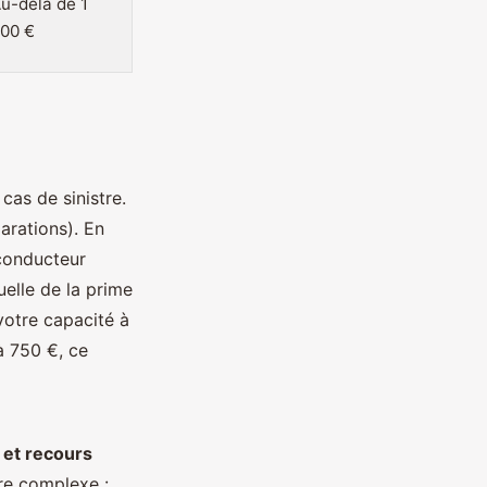
u-delà de 1
00 €
as de sinistre.
arations). En
 conducteur
uelle de la prime
votre capacité à
à 750 €, ce
 et recours
tre complexe :