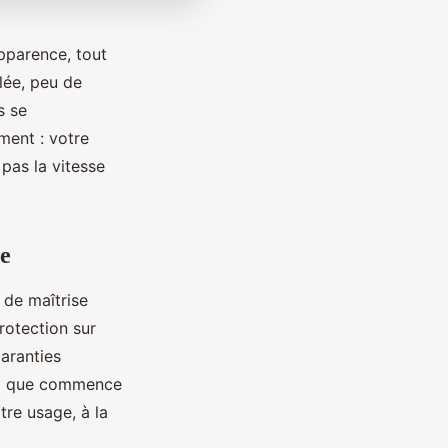
pparence, tout
ilée, peu de
s se
ment : votre
 pas la vitesse
re
 de maîtrise
rotection sur
aranties
 ici que commence
tre usage, à la