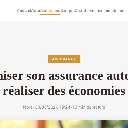
Accueil
Actu
Assurance
Banque
Crédits
Finance
Immobilier
ASSURANCE
iser son assurance aut
réaliser des économies
Nora
•
30/03/2026 19:24
•
10 min de lecture