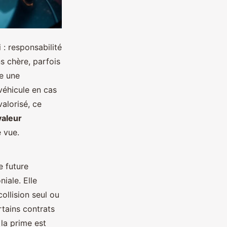
: responsabilité
s chère, parfois
he une
véhicule en cas
valorisé, ce
valeur
 vue.
e future
iale. Elle
llision seul ou
rtains contrats
 la prime est