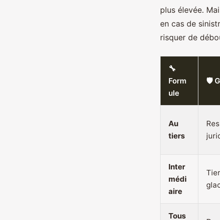
plus élevée. Mai
en cas de sinist
risquer de débou
🔧
Form
🛡️ 
ule
Au
Resp
tiers
jur
Inter
Tier
médi
gla
aire
Tous