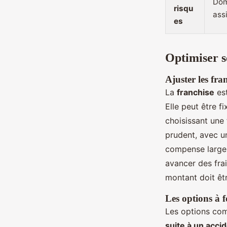
Dom
risqu
ass
es
Optimiser s
Ajuster les fra
La
franchise
est
Elle peut être f
choisissant une
prudent, avec un
compense largem
avancer des frai
montant doit êt
Les options à f
Les options com
suite à un acci