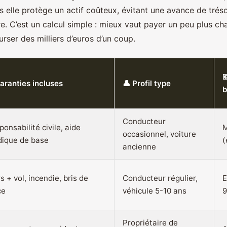
s elle protège un actif coûteux, évitant une avance de trés
re. C’est un calcul simple : mieux vaut payer un peu plus c
rser des milliers d’euros d’un coup.

Garanties incluses
👤 Profil type
b
Conducteur
onsabilité civile, aide
M
occasionnel, voiture
idique de base
(
ancienne
s + vol, incendie, bris de
Conducteur régulier,
E
ce
véhicule 5-10 ans
9
Propriétaire de