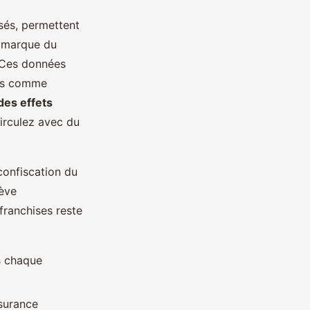
sés, permettent
: marque du
. Ces données
ons comme
des effets
irculez avec du
 confiscation du
rève
franchises reste
ns chaque
ssurance