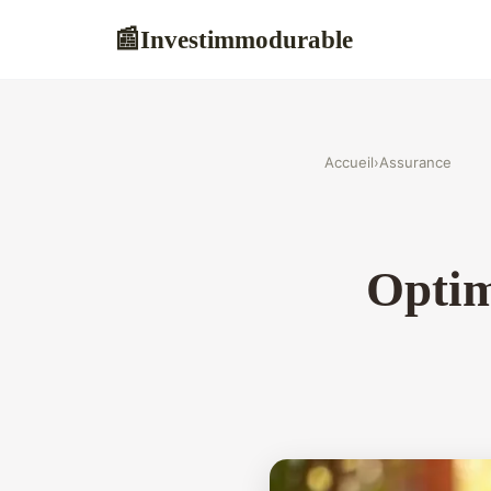
Investimmodurable
📰
Accueil
›
Assurance
Optim