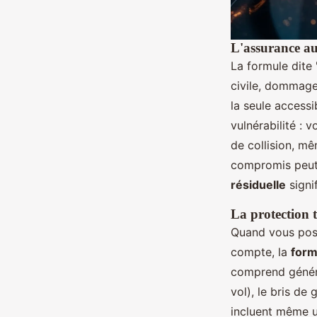
L'assurance au 
La formule dite
civile, dommages
la seule accessi
vulnérabilité : 
de collision, mê
compromis peut 
résiduelle
signi
La protection t
Quand vous poss
compte, la
form
comprend généra
vol), le bris de
incluent même 