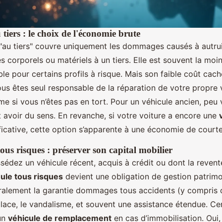
tiers : le choix de l'économie brute
 "au tiers" couvre uniquement les dommages causés à autrui 
 corporels ou matériels à un tiers. Elle est souvent la moin
ble pour certains profils à risque. Mais son faible coût cac
vous êtes seul responsable de la réparation de votre propre 
me si vous n’êtes pas en tort. Pour un véhicule ancien, peu 
avoir du sens. En revanche, si votre voiture a encore une
ficative, cette option s’apparente à une économie de courte
ous risques : préserver son capital mobilier
édez un véhicule récent, acquis à crédit ou dont la revent
ule tous risques
devient une obligation de gestion patrimon
lement la garantie dommages tous accidents (y compris co
 glace, le vandalisme, et souvent une assistance étendue. Ce
un
véhicule de remplacement
en cas d’immobilisation. Oui,