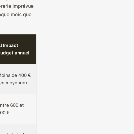
orerie imprévue
haque mois que
 Impact
udget annuel
oins de 400 €
en moyenne)
ntre 600 et
00 €