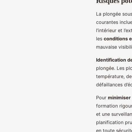
Risques pot
La plongée sous
courantes inclue
l’intérieur et l’
les
conditions 
mauvaise visibil
Identification 
plongée. Les pl
température, de
défaillances d’é
Pour
minimiser 
formation rigour
et une surveill
planification p
en toute sécuri