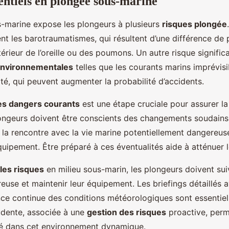
entiels en plongée sous-marine
-marine expose les plongeurs à plusieurs
risques plongée
nt les barotraumatismes, qui résultent d’une différence de 
extérieur de l’oreille ou des poumons. Un autre risque signific
environnementales
telles que les courants marins imprévisi
ité, qui peuvent augmenter la probabilité d’accidents.
des dangers courants
est une étape cruciale pour assurer la
ongeurs doivent être conscients des changements soudains
 la rencontre avec la vie marine potentiellement dangereuse
quipement. Être préparé à ces éventualités aide à atténuer 
les risques
en milieu sous-marin, les plongeurs doivent sui
euse et maintenir leur équipement. Les briefings détaillés 
ance continue des conditions météorologiques sont essentiel
rudente, associée à une
gestion des risques
proactive, perm
té dans cet environnement dynamique.