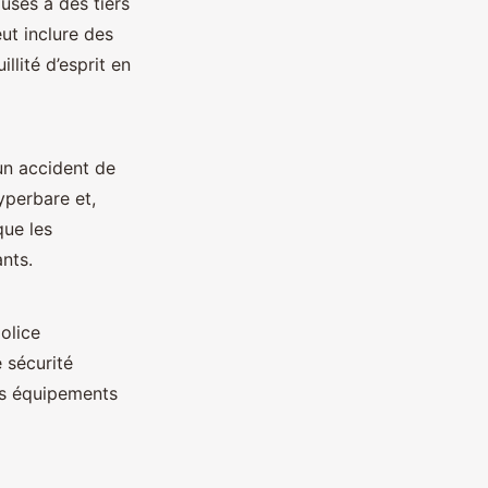
usés à des tiers
eut inclure des
lité d’esprit en
n accident de
yperbare et,
que les
nts.
olice
 sécurité
rs équipements