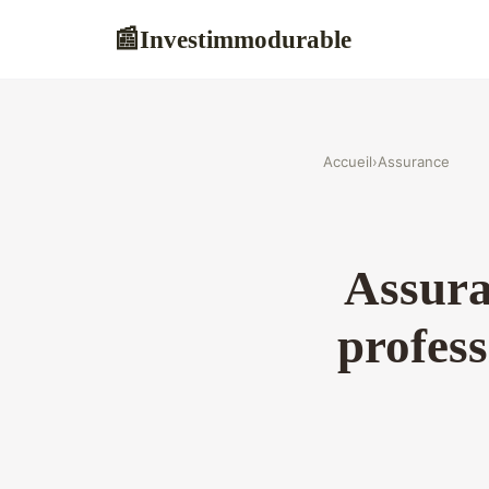
Investimmodurable
📰
Accueil
›
Assurance
Assura
profes