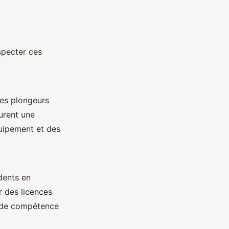
specter ces
les plongeurs
urent une
quipement et des
idents en
r des licences
au de compétence