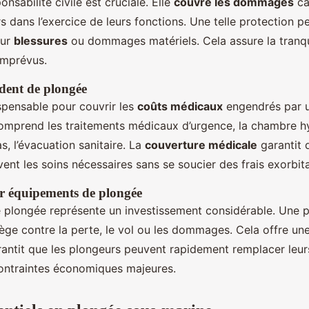
onsabilité civile est cruciale. Elle
couvre les dommages
ca
s dans l’exercice de leurs fonctions. Une telle protection p
our
blessures
ou dommages matériels. Cela assure la tranquil
imprévus.
dent de plongée
ispensable pour couvrir les
coûts médicaux
engendrés par u
omprend les traitements médicaux d’urgence, la chambre h
s, l’évacuation sanitaire. La
couverture médicale
garantit 
ent les soins nécessaires sans se soucier des frais exorbita
r équipements de plongée
 plongée représente un investissement considérable. Une p
ège contre la perte, le vol ou les dommages. Cela offre une
arantit que les plongeurs peuvent rapidement remplacer leu
contraintes économiques majeures.