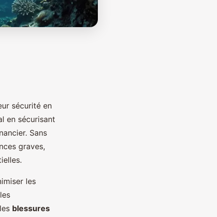
eur sécurité en
al en sécurisant
nancier. Sans
nces graves,
elles.
imiser les
les
 les
blessures