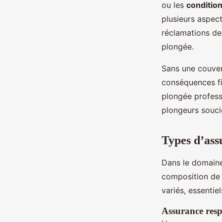
ou les
conditio
plusieurs aspects
réclamations de 
plongée.
Sans une couvert
conséquences fi
plongée professi
plongeurs soucie
Types d’ass
Dans le domain
composition de
variés, essenti
Assurance respo