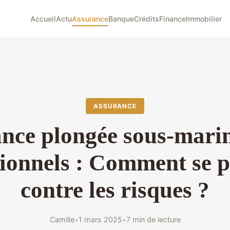
Accueil
Actu
Assurance
Banque
Crédits
Finance
Immobilier
ASSURANCE
nce plongée sous-mari
sionnels : Comment se p
contre les risques ?
Camille
•
1 mars 2025
•
7 min de lecture