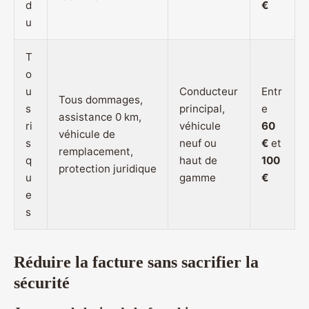
d
€
u
T
o
u
Conducteur
Entr
Tous dommages,
s
principal,
e
assistance 0 km,
ri
véhicule
60
véhicule de
s
neuf ou
€
et
remplacement,
q
haut de
100
protection juridique
u
gamme
€
e
s
Réduire la facture sans sacrifier la
sécurité