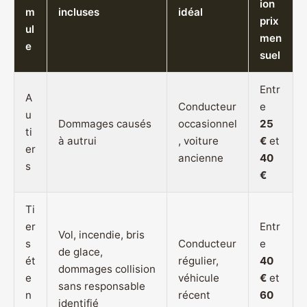
ion
m
incluses
idéal
prix
ul
men
e
suel
Entr
A
Conducteur
e
u
Dommages causés
occasionnel
25
ti
à autrui
, voiture
€
et
er
ancienne
40
s
€
Ti
er
Entr
Vol, incendie, bris
s
Conducteur
e
de glace,
ét
régulier,
40
dommages collision
e
véhicule
€
et
sans responsable
n
récent
60
identifié